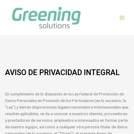
Ir
Main
al
Men
contenido
AVISO DE PRIVACIDAD INTEGRAL
En cumplimiento de lo dispuesto en la Ley Federal de Protección de
Datos Personales en Posesión de los Particulares (en lo sucesivo, la
“Ley”) y demás disposiciones legales nacionales e internacionales que
resulten aplicables, se da a conocer a nuestros clientes, proveedores
y prestadores de servicios, empleados e interesados en formar parte
de nuestro equipo, así como a cualquier otra persona titular de datos
personales (en lo sucesivo, el “Titular”), el presente Aviso de