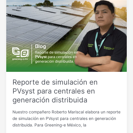
de
simulación
en
PVsyst
para
centrales
en
generación
distribuida
Reporte de simulación en
PVsyst para centrales en
generación distribuida
Nuestro compañero Roberto Mariscal elabora un reporte
de simulación en PVsyst para centrales en generación
distribuida. Para Greening-e México, la