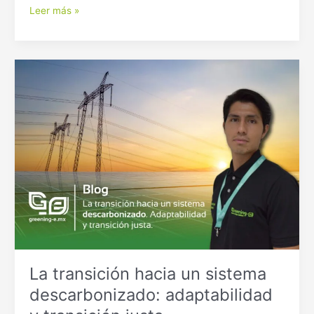
Leer más »
La
transición
hacia
un
sistema
descarbonizado:
adaptabilidad
y
transición
justa
La transición hacia un sistema
descarbonizado: adaptabilidad